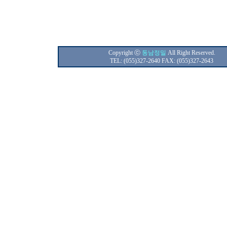
Copyright ⓒ
동남정밀
All Right Reserved.
TEL: (055)327-2640 FAX: (055)327-2643