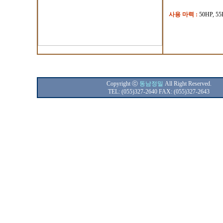
사용 마력 :
50HP, 55
Copyright ⓒ
동남정밀
All Right Reserved.
TEL: (055)327-2640 FAX: (055)327-2643